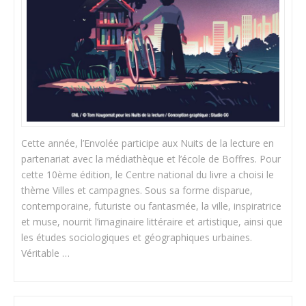
Cette année, l’Envolée participe aux Nuits de la lecture en
partenariat avec la médiathèque et l’école de Boffres. Pour
cette 10ème édition, le Centre national du livre a choisi le
thème Villes et campagnes. Sous sa forme disparue,
contemporaine, futuriste ou fantasmée, la ville, inspiratrice
et muse, nourrit l’imaginaire littéraire et artistique, ainsi que
les études sociologiques et géographiques urbaines.
Véritable …