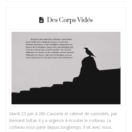
Des Corps Vidés
Mardi 23 juin à 20h Causerie et cabinet de curiosités, par
Bernard Sultan Il y a urgence à écouter le corbeau. Le
corbeau nous parle depuis longtemps. Il vit avec nous,