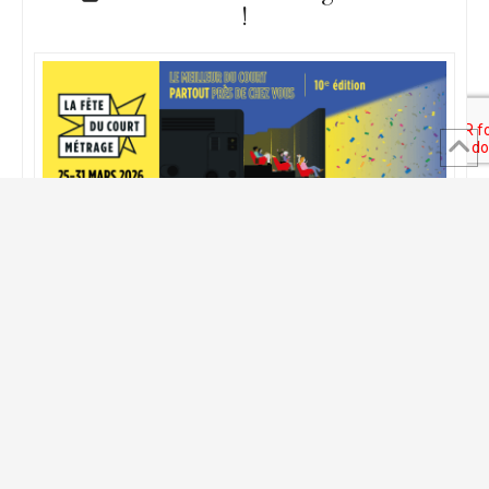
!
Du 25 au 31 mars c’est la fête du court métrage partout en
France et donc c’est aussi à l’Envolée !!! Nous vous
donnons plusieurs rendez-vous : Mercredi 25 mars à partir
de 16h À 16h : Mon Jardin Merveilleux (durée 26 min)
programme de 5 courts métrages pour les enfants dès 3
ans. Enfilons nos bottes et allons à …