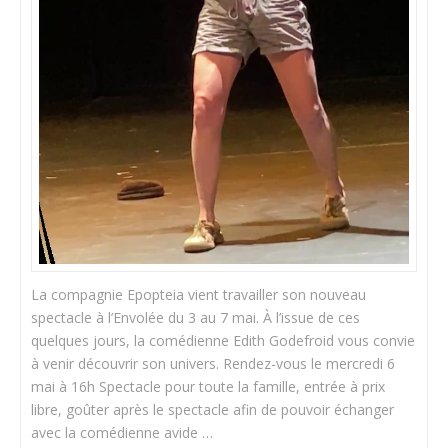
La compagnie Epopteia vient travailler son nouveau
spectacle à l’Envolée du 3 au 7 mai. À l’issue de ces
quelques jours, la comédienne Edith Godefroid vous convie
à venir découvrir son univers. Rendez-vous le mercredi 6
mai à 16h Spectacle pour toute la famille, entrée à prix
libre, goûter après le spectacle afin de pouvoir échanger
avec la comédienne avide …