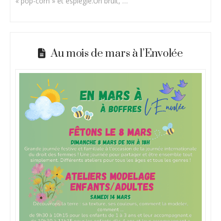
« pop-corn » et espiègle.Un bruit, …
Au mois de mars à l’Envolée