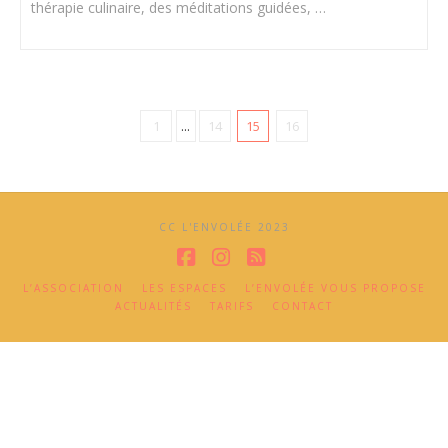
thérapie culinaire, des méditations guidées, …
1
...
14
15
16
CC L'ENVOLÉE 2023
Facebook
Instagram
RSS
L’ASSOCIATION
LES ESPACES
L’ENVOLÉE VOUS PROPOSE
ACTUALITÉS
TARIFS
CONTACT